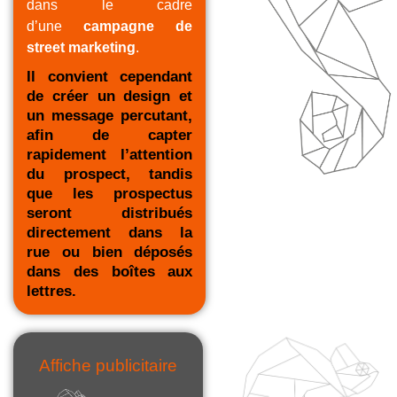
dans le cadre
d’une
campagne de
street marketing
.
Il convient cependant
de
créer un design
et
un message percutant,
afin de capter
rapidement l’attention
du prospect, tandis
que les prospectus
seront distribués
directement dans la
rue ou bien déposés
dans des boîtes aux
lettres.
Affiche publicitaire