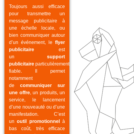
Toujours aussi efficace
pour transmettre un
message publicitaire à
une échelle locale, ou
bien communiquer autour
d’un événement, le
flyer
publicitaire
est
un
support
publicitaire
particulièrement
fiable. Il permet
notamment
de
communiquer sur
une offre
, un produits, un
service, le lancement
d’une nouveauté ou d’une
manifestation. C’est
un
outil promotionnel
à
bas coût, très efficace