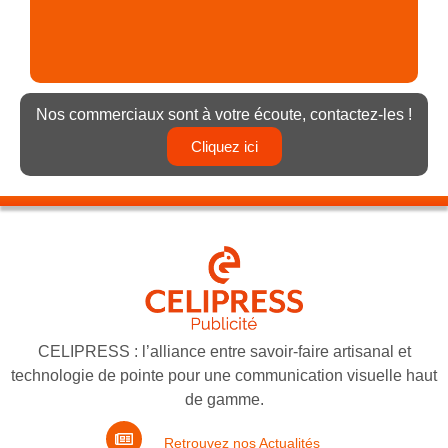
a
2
s
2
Nos commerciaux sont à votre écoute, contactez-les !
Cliquez ici
CELIPRESS : l’alliance entre savoir-faire artisanal et
technologie de pointe pour une communication visuelle haut
de gamme.
Retrouvez nos Actualités